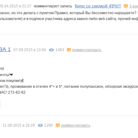
Кипр со скидкой 49%!!!
26.04.2015 в 21:27
комментирует запись
3 ко
расно, но что делать с пунктом Правил, который Вы бессовестно нарушаете? :)
ользователя) и в подписи участника адреса какого-либо веб-сайта, прочей 
ЗА 1
07.09.2015 в 13:56
1483
комментировать
!!‼
мечты!❤
ом покупки!💰
лет🚀, проживание в отелях 4*+ и 5*, питание полупансион, обзорная экскурс
С! 272-82-82
11.08.2015 в 18:29
1290
комментировать