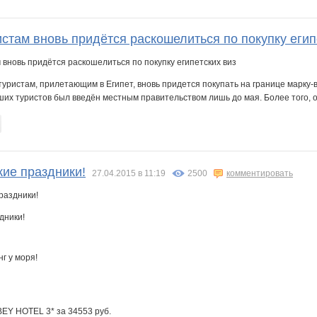
стам вновь придётся раскошелиться по покупку егип
уристам, прилетающим в Египет, вновь придется покупать на границе марку-в
ших туристов был введён местным правительством лишь до мая. Более того, о.
кие праздники!
27.04.2015 в 11:19
2500
комментировать
дники!
г у моря!
 BEY HOTEL 3* за 34553 руб.