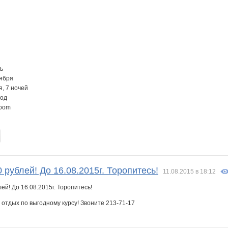
ль
тября
я, 7 ночей
род
Room
 рублей! До 16.08.2015г. Торопитесь!
11.08.2015 в 18:12
отдых по выгодному курсу! Звоните 213-71-17