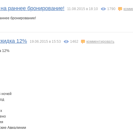
на раннее бронирование!
11.08.2015 в 18:10
1790
комм
скидка 12%
19.06.2015 в 15:53
1462
комментировать
6 ночей
род
ых
чено
ия
гские Авиалинии