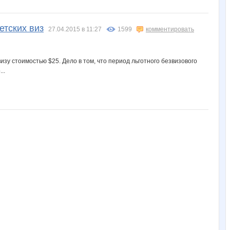
етских виз
27.04.2015 в 11:27
1599
комментировать
изу стоимостью $25. Дело в том, что период льготного безвизового
..