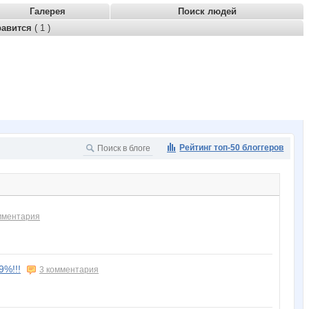
Галерея
Поиск людей
равится
( 1 )
Рейтинг топ-50 блоггеров
мментария
9%!!!
3 комментария