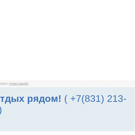
статус
«трастовый»
отдых рядом!
( +7(831) 213-
)