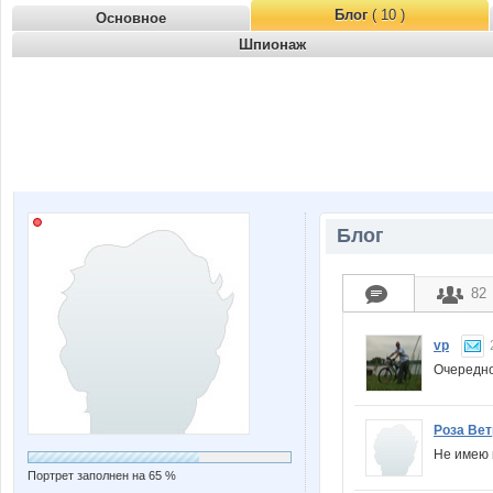
Блог
( 10 )
Основное
Шпионаж
Блог
82
vp
Очередно
Роза Вет
Не имею 
Портрет заполнен на 65 %