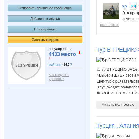
vp
Отправить приватное сообщение
Это прек
Добавить в друзья
(имени п
полностью
Игнорировать
Сделать подарок
Тур В ГРЕЦИЮ 
популярность:
-1
4433 место
↓
рейтинг
4662
?
⚠Тур В ГРЕЦИЮ ЗА 1€ !
Как получить
⚡Выбери ШУБУ своей 
уровень?
Шоп-тур с обязательств
В тур входят: авиапере
🔊ЗВОНИ ПРЯМО СЕЙЧА
Читать полностью
Турция , Алания