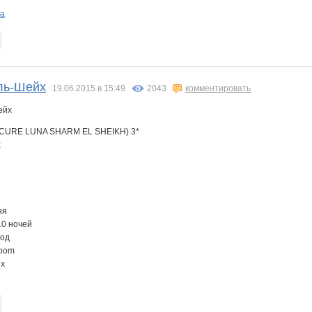
ra
ль-Шейх
19.06.2015 в 15:49
2043
комментировать
CURE LUNA SHARM EL SHEIKH) 3*
х
ня
10 ночей
род
Room
ых