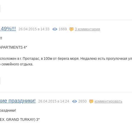
 49%!!!
26.04.2015 в 14:33
1669
3 комментария
APARTMENTS 4*
положен в г. Протарас, в 100м от берега моря. Недалеко есть прогулочная ул
 семейного отдыха.
кие праздники!
26.04.2015 в 14:24
2650
комментировать
EX. GRAND TURKAY) 3*