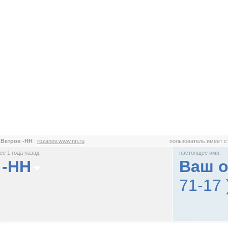
 Ветров -НН
:
rozanov.www.nn.ru
пользователь имеет 
е 1 года назад
настоящее имя:
 -НН
Ваш 
71-17 